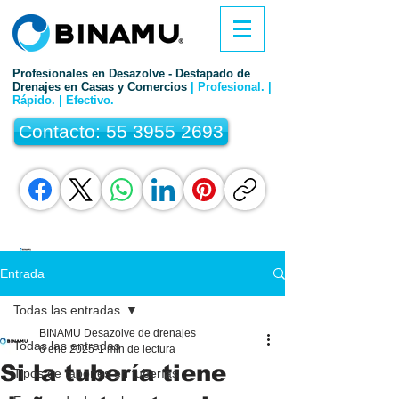
Profesionales en Desazolve - Destapado de
Drenajes en Casas y Comercios
| Profesional. |
Rápido. | Efectivo.
Contacto: 55 3955 2693
Entrada
Todas las entradas
BINAMU Desazolve de drenajes
Todas las entradas
6 ene 2025
1 min de lectura
Si la tubería tiene
Tipos de tapones en tuberías