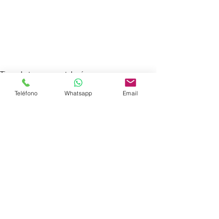
Tipos de tapones en tuberías
Teléfono
Whatsapp
Email
Ver todo
Entradas recientes