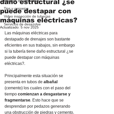
daño estructural ¿se
Equipos de desazolve
Tips y consejos
puede destapar con
Video inspección de tuberías
máquinas eléctricas?
Servicios de desazolve
Actualizado:
5 nov 2025
Las máquinas eléctricas para 
destapado de drenajes son bastante 
eficientes en sus trabajos, sin embargo 
si la tubería tiene daño estructural ¿se 
puede destapar con máquinas 
eléctricas?.  
Principalmente esta situación se 
presenta en tubos de 
albañal
(cemento) los cuales con el paso del 
tiempo 
comienzan a desgastarse y 
fragmentarse
. Esto hace que se 
desprendan por pedazos generando 
una obstrucción de piedras y cemento. 