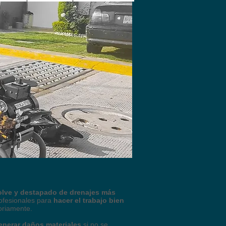
olve y destapado de drenajes más
rofesionales para
hacer el trabajo bien
toriamente.
enerar daños materiales
si no se