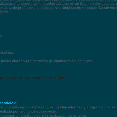
esatascar una tubería con métodos caseros es un buen primer paso es i
n servicio profesional de desazolve / limpieza de drenajes.
Nosotros 
blema.
a.
.
 cocinas.
 malos olores y recuperación de diámetros en los tubos.
ara casas / condominios y comercios.
:
 servicio?
cios; vía telefónica o Whatsapp se brindan informes y programan los ser
tallada por escrito de su proyecto.
 comparten detalles sobre la realización del servicio.