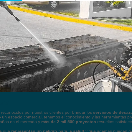
stas.
econocidos por nuestros clientes por brindar los
servicios de desaz
 un espacio comercial, tenemos el conocimiento y las herramientas p
 años en el mercado y
más de 2 mil 500 proyectos
resueltos satisfac
ma que
representan un peligro para la salud
y que además pueden
g