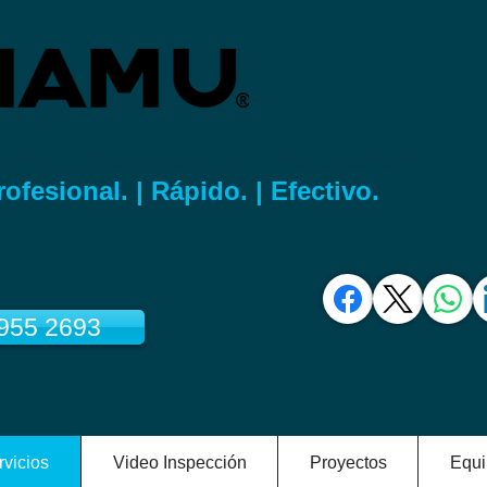
zolve - Destapado de Drenajes en
rofesional. | Rápido. | Efectivo.
3955 2693
rvicios
Video Inspección
Proyectos
Equi