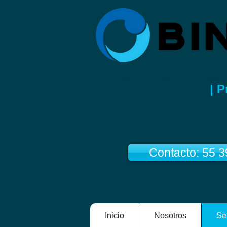
Profesionales en Desa
Casas y Comercios
| P
Contacto: 55 
Inicio
Nosotros
Se