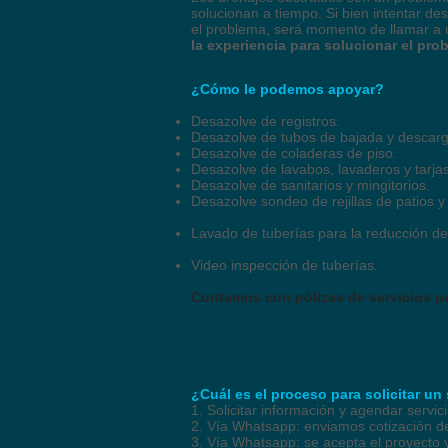
solucionan a tiempo. Si bien intentar d
el problema, será momento de llamar a u
la experiencia para solucionar el pro
¿Cómo le podemos apoyar?
Desazolve de registros.
Desazolve de tubos de bajada y descarg
Desazolve de coladeras de piso.
Desazolve de lavabos, lavaderos y tarjas
Desazolve de sanitarios y mingitorios.
Desazolve sondeo de rejillas de patios y
Lavado de tuberías para la reducción de
Video inspección de tuberías.
Contamos con pólizas de servicios p
Preguntas frecuentes
¿Cuál es el proceso para solicitar un
1. Solicitar información y agendar servi
2. Vía Whatsapp: enviamos cotización de
3. Vía Whatsapp: se acepta el proyecto y