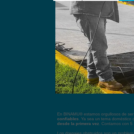
Somos los especiali
En BINAMU® estamos orgullosos de ser r
confiables
. Ya sea un tema doméstico o
desde la primera vez
. Contamos con 5
Los drenajes obstruidos son un proble