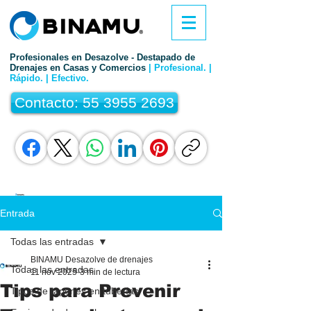
Profesionales en Desazolve - Destapado de
Drenajes en Casas y Comercios
| Profesional. |
Rápido. | Efectivo.
Contacto: 55 3955 2693
Entrada
Todas las entradas
BINAMU Desazolve de drenajes
Todas las entradas
11 nov 2025
3 min de lectura
Tips para Prevenir
Tipos de tapones en tuberías