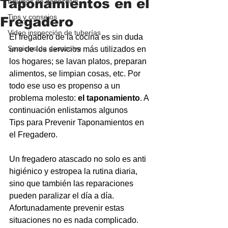
Taponamientos en el
Equipos de desazolve
Tips y consejos
Fregadero
Video inspección de tuberías
El fregadero de la cocina es sin duda 
Servicios de desazolve
uno de los servicios más utilizados en 
los hogares; se lavan platos, preparan 
alimentos, se limpian cosas, etc. Por 
todo ese uso es propenso a un 
problema molesto: 
el taponamiento
. A 
continuación enlistamos algunos 
Tips para Prevenir Taponamientos en 
el Fregadero.  
Un fregadero atascado no solo es anti 
higiénico y estropea la rutina diaria, 
sino que también las reparaciones 
pueden paralizar el día a día. 
Afortunadamente prevenir estas 
situaciones no es nada complicado. 