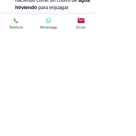
haciendo correr un chorro de 
agua 
hirviendo
 para enjuagar. 
En BINAMU® contamos con 
Teléfono
Whatsapp
Email
equipos profesionales los cuales 
nos permiten trabajar de forma 
eficiente y confiable, brindado el 
mejor servicio a cada uno de 
nuestros clientes.  