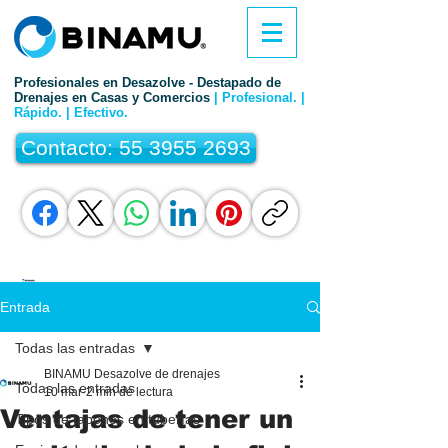
Profesionales en Desazolve - Destapado de
Drenajes en Casas y Comercios
| Profesional. |
Rápido. | Efectivo.
Contacto: 55 3955 2693
Entrada
Todas las entradas
BINAMU Desazolve de drenajes
Todas las entradas
10 mar
2 min de lectura
Ventajas de tener un
Tipos de tapones en tuberías