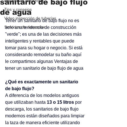
sanitario de bajo flujo
Equipos de desazolve
Tips y consejos
de agua
Video inspección de tuberías
Tener un sanitario de bajo flujo no es 
Servicios de desazolve
solo una tendencia de construcción 
"verde"; es una de las decisiones más 
inteligentes y rentables que puede 
tomar para su hogar o negocio. Si está 
considerando remodelar su baño aquí 
le compartimos algunas Ventajas de 
tener un sanitario de bajo flujo de agua
¿Qué es exactamente un sanitario 
de bajo flujo?
A diferencia de los modelos antiguos 
que utilizaban hasta 
13 o 15 litros
 por 
descarga, los sanitarios de bajo flujo 
modernos están diseñados para limpiar 
la taza de manera eficiente utilizando 