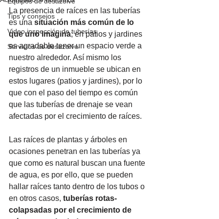
Equipos de desazolve
La presencia de raíces en las tuberías 
Tips y consejos
es una 
situación más común de lo 
Video inspección de tuberías
que uno imagina
; en patios y jardines 
es agradable tener un espacio verde a 
Servicios de desazolve
nuestro alrededor. Así mismo los 
registros de un inmueble se ubican en 
estos lugares (patios y jardines), por lo 
que con el paso del tiempo es común 
que las tuberías de drenaje se vean 
afectadas por el crecimiento de raíces.
Las raíces de plantas y árboles en 
ocasiones penetran en las tuberías ya 
que como es natural buscan una fuente 
de agua, es por ello, que se pueden 
hallar raíces tanto dentro de los tubos o 
en otros casos, 
tuberías rotas-
colapsadas por el crecimiento de 