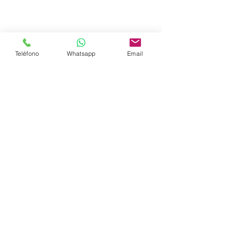
Teléfono
Whatsapp
Email
desazolve
desazolves
raíces drenaje
raíces tuberías
Tipos de tapones en tuberías
Ver todo
Entradas recientes