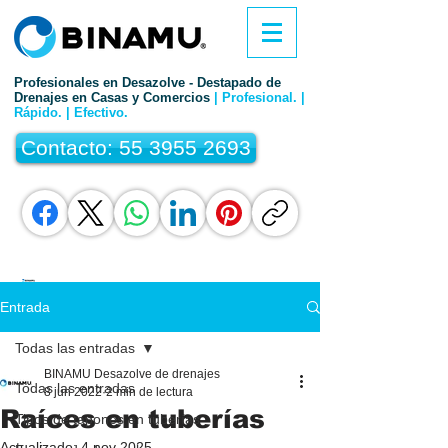
Profesionales en Desazolve - Destapado de
Drenajes en Casas y Comercios
| Profesional. |
Rápido. | Efectivo.
Contacto: 55 3955 2693
Entrada
Todas las entradas
BINAMU Desazolve de drenajes
Todas las entradas
8 jun 2022
2 min de lectura
Raíces en tuberías
Tipos de tapones en tuberías
Actualizado:
4 nov 2025