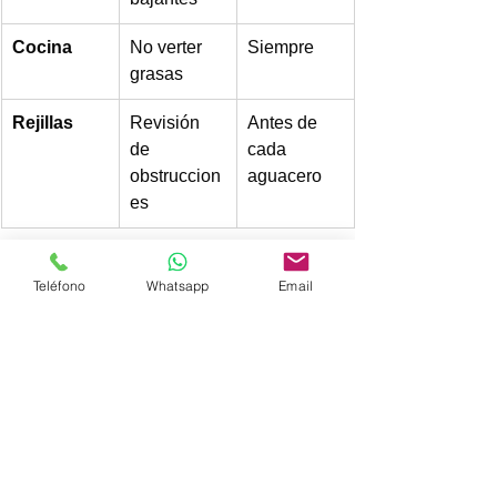
Cocina
No verter 
Siempre 
grasas 
Rejillas
Revisión 
Antes de 
de 
cada 
obstruccion
aguacero 
es 
En BINAMU® contamos con 
Teléfono
Whatsapp
Email
equipos profesionales los cuales 
nos permiten trabajar de forma 
eficiente y confiable, brindado el 
mejor servicio a cada uno de 
nuestros clientes.