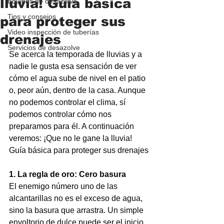
lluvia! Guía básica
Equipos de desazolve
Tips y consejos
para proteger sus
Video inspección de tuberías
drenajes
Servicios de desazolve
Se acerca la temporada de lluvias y a 
nadie le gusta esa sensación de ver 
cómo el agua sube de nivel en el patio 
o, peor aún, dentro de la casa. Aunque 
no podemos controlar el clima, sí 
podemos controlar cómo nos 
preparamos para él. A continuación 
veremos: ¡Que no le gane la lluvia! 
Guía básica para proteger sus drenajes
1. La regla de oro: Cero basura
El enemigo número uno de las 
alcantarillas no es el exceso de agua, 
sino la basura que arrastra. Un simple 
envoltorio de dulce puede ser el inicio 