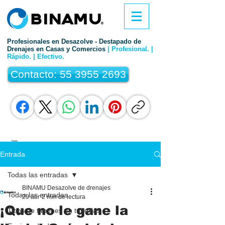
Profesionales en Desazolve - Destapado de
Drenajes en Casas y Comercios
| Profesional. |
Rápido. | Efectivo.
Contacto: 55 3955 2693
Entrada
Todas las entradas
BINAMU Desazolve de drenajes
Todas las entradas
29 abr
2 min de lectura
¡Que no le gane la
Tipos de tapones en tuberías