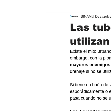
BINAMU Desazolve
Servicios de desazolve
Las tub
utiliza
Existe el mito urban
embargo, con la plom
mayores enemigos 
drenaje si no se util
Si tiene un baño de v
esporádicamente o es
pasa cuando no se u