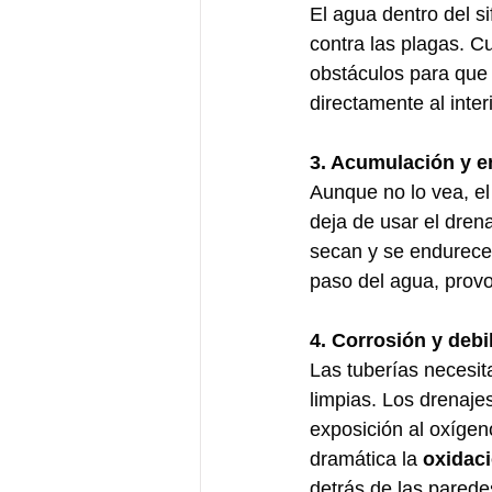
El agua dentro del si
contra las plagas. C
obstáculos para que
directamente al inter
3. Acumulación y e
Aunque no lo vea, el 
deja de usar el dren
secan y se endurecen
paso del agua, prov
4. Corrosión y debi
Las tuberías necesi
limpias. Los drenaj
exposición al oxígeno
dramática la 
oxidaci
detrás de las parede