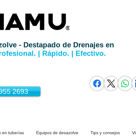
zolve - Destapado de Drenajes en
rofesional. | Rápido. | Efectivo.
3955 2693
 en tuberías
Equipos de desazolve
Tips y consejos
V