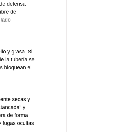
 de defensa 
ibre de 
llado 
lo y grasa. Si 
e la tubería se 
s bloquean el 
ente secas y 
tancada" y 
era de forma 
 fugas ocultas 