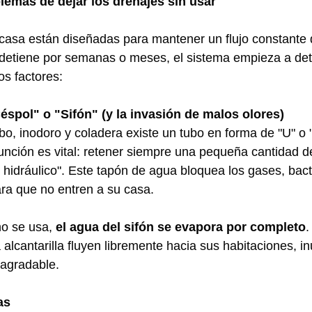
lemas de dejar los drenajes sin usar 
casa están diseñadas para mantener un flujo constante 
 detiene por semanas o meses, el sistema empieza a det
os factores: 
Céspol" o "Sifón" (y la invasión de malos olores) 
o, inodoro y coladera existe un tubo en forma de "U" o 
función es vital: retener siempre una pequeña cantidad 
 hidráulico". Este tapón de agua bloquea los gases, bact
ara que no entren a su casa. 
o se usa, 
el agua del sifón se evapora por completo
.
a alcantarilla fluyen libremente hacia sus habitaciones, i
agradable. 
as 