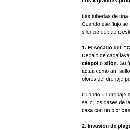
Los 4 grandes prob
Las tuberías de una 
Cuando ese flujo se
silencio debido a est
1. El secado del  "
Debajo de cada lavab
céspol 
o 
sifón
. Su 
actúa como un "sello
olores del drenaje p
Cuando un drenaje n
sello, los gases de l
casa con un olor des
2. Invasión de plag