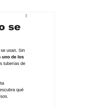
o se
 se usan. Sin 
s uno de los 
s tuberías de 
ta 
Descubra qué 
sos. 