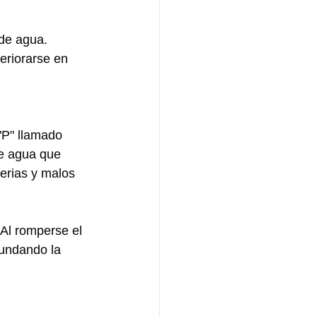
de agua. 
eriorarse en 
"P" llamado 
de agua que 
erias y malos 
 Al romperse el 
nundando la 