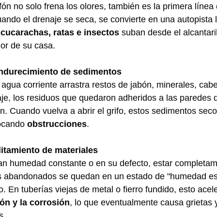
fón no solo frena los olores, también es la primera línea
uando el drenaje se seca, se convierte en una autopista l
 
cucarachas, ratas e insectos
 suban desde el alcantari
ior de su casa. 
ndurecimiento de sedimentos 
agua corriente arrastra restos de jabón, minerales, cabel
aje, los residuos que quedaron adheridos a las paredes d
. Cuando vuelva a abrir el grifo, estos sedimentos seco
ocando 
obstrucciones
. 
litamiento de materiales 
tan humedad constante o en su defecto, estar completam
es abandonados se quedan en un estado de "humedad es
. En tuberías viejas de metal o fierro fundido, esto acel
ón y la corrosión
, lo que eventualmente causa grietas y
s. 