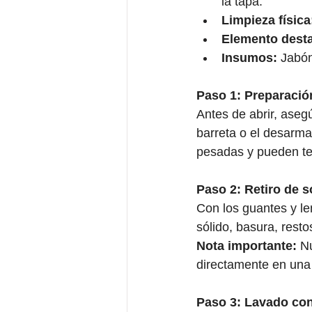
la tapa. 
Limpieza física
Elemento dest
Insumos:
 Jabón
Paso 1: Preparació
Antes de abrir, asegúr
barreta o el desarma
pesadas y pueden te
Paso 2: Retiro de s
Con los guantes y le
sólido, basura, rest
Nota importante:
 N
directamente en una 
Paso 3: Lavado con