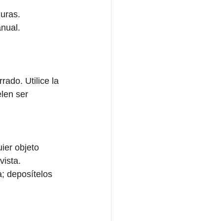
uras. 
nual. 
rado. Utilice la 
len ser 
ier objeto 
ista. 
a; deposítelos 