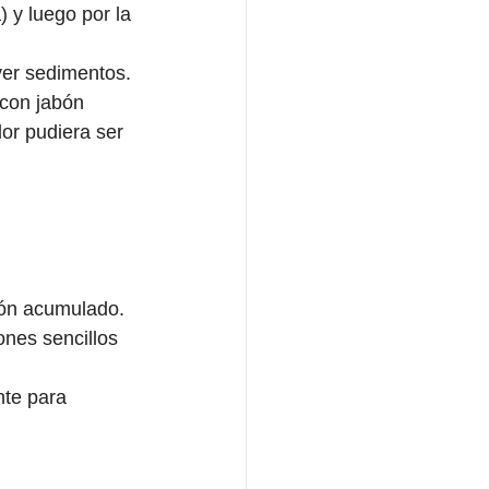
 y luego por la 
ver sedimentos. 
 con jabón 
or pudiera ser 
ón acumulado. 
ones sencillos 
nte para 