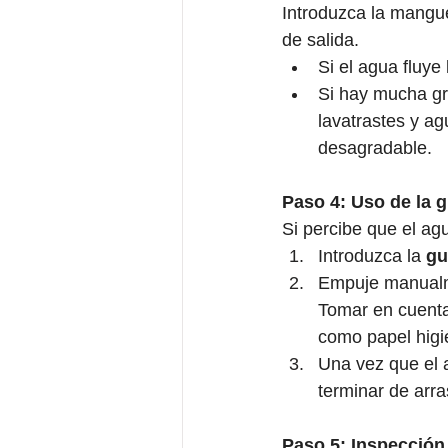
Introduzca la mangue
de salida. 
Si el agua fluye
Si hay mucha gra
lavatrastes y ag
desagradable.  
Paso 4: Uso de la g
Si percibe que el ag
Introduzca la 
gu
Empuje manualme
Tomar en cuenta 
como papel higié
Una vez que el 
terminar de arras
Paso 5: Inspección 