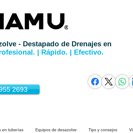
zolve - Destapado de Drenajes en
rofesional. | Rápido. | Efectivo.
3955 2693
 en tuberías
Equipos de desazolve
Tips y consejos
V