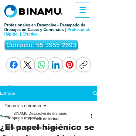
Profesionales en Desazolve - Destapado de
Drenajes en Casas y Comercios
| Profesional. |
Rápido. | Efectivo.
Contacto: 55 3955 2693
Entrada
Todas las entradas
BINAMU Desazolve de drenajes
Todas las entradas
15 jul 2022
1 min de lectura
¿El papel higiénico se
Tipos de tapones en tuberías