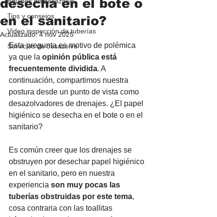
desecha en el bote o
Equipos de desazolve
Tips y consejos
en el sanitario?
Video inspección de tuberías
Actualizado:
4 nov 2025
Esta pregunta es motivo de polémica 
Servicios de desazolve
ya que la 
opinión pública está 
frecuentemente dividida
. A 
continuación, compartimos nuestra 
postura desde un punto de vista como 
desazolvadores de drenajes. ¿El papel 
higiénico se desecha en el bote o en el 
sanitario?
Es común creer que los drenajes se 
obstruyen por desechar papel higiénico 
en el sanitario, pero en nuestra 
experiencia 
son muy pocas las 
tuberías obstruidas por este tema
, 
cosa contraria con las toallitas 