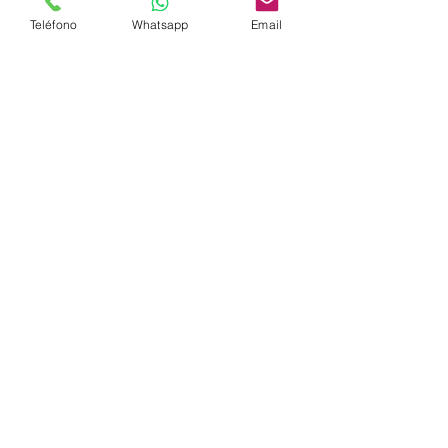
desazolve
desazolves
desazolve drenaje
Teléfono
Whatsapp
Email
desazolve registro
donde se desecha el papel higienico
papel higienico en sanitario
Tipos de tapones en tuberías
Ver todo
Entradas recientes