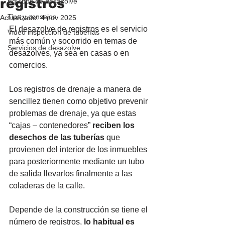
registros
Equipos de desazolve
Tips y consejos
Actualizado:
4 nov 2025
El desazolve de registros es el servicio 
Video inspección de tuberías
más común y socorrido en temas de 
Servicios de desazolve
desazolves, ya sea en casas o en 
comercios.
Los registros de drenaje a manera de 
sencillez tienen como objetivo prevenir 
problemas de drenaje, ya que estas 
“cajas – contenedores” 
reciben los 
desechos de las tuberías
 que 
provienen del interior de los inmuebles 
para posteriormente mediante un tubo 
de salida llevarlos finalmente a las 
coladeras de la calle. 
Depende de la construcción se tiene el 
número de registros, 
lo habitual es 