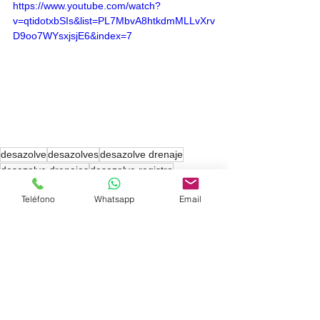
https://www.youtube.com/watch?
v=qtidotxbSIs&list=PL7MbvA8htkdmMLLvXrv
D9oo7WYsxjsjE6&index=7
desazolve
desazolves
desazolve drenaje
desazolve drenajes
desazolve registro
destapar registro drenaje
Teléfono
Whatsapp
Email
Servicios de desazolve
Ver todo
Entradas recientes