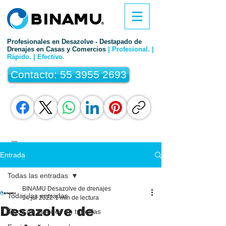
Profesionales en Desazolve - Destapado de
Drenajes en Casas y Comercios
| Profesional. |
Rápido. | Efectivo.
Contacto: 55 3955 2693
Entrada
Todas las entradas
BINAMU Desazolve de drenajes
Todas las entradas
14 jul 2022
1 min de lectura
Desazolve de
Tipos de tapones en tuberías