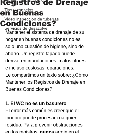
Registros de Drenaje
Equipos de desazolve
Tips y consejos
en Buenas
Video inspección de tuberías
Condiciones?
Servicios de desazolve
Mantener el sistema de drenaje de su 
hogar en buenas condiciones no es 
solo una cuestión de higiene, sino de 
ahorro. Un registro tapado puede 
derivar en inundaciones, malos olores 
e incluso costosas reparaciones. 
Le compartimos un texto sobre: ¿Cómo 
Mantener los Registros de Drenaje en 
Buenas Condiciones? 
1. El WC no es un basurero
El error más común es creer que el 
inodoro puede procesar cualquier 
residuo. Para prevenir obstrucciones 
en los registros, 
nunca
 arroje en el 