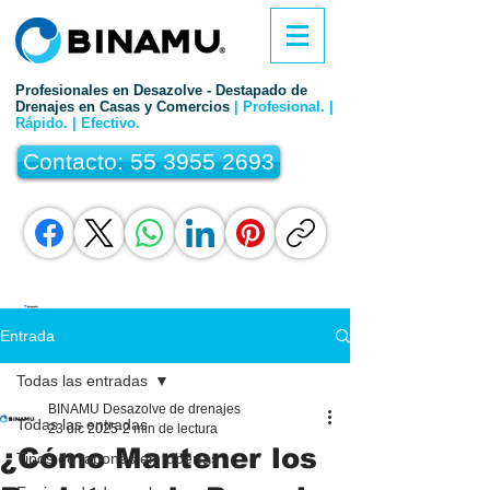
Profesionales en Desazolve - Destapado de
Drenajes en Casas y Comercios
| Profesional. |
Rápido. | Efectivo.
Contacto: 55 3955 2693
Entrada
Todas las entradas
BINAMU Desazolve de drenajes
Todas las entradas
23 dic 2025
2 min de lectura
¿Cómo Mantener los
Tipos de tapones en tuberías