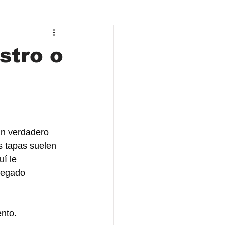
stro o
un verdadero 
as tapas suelen 
í le 
 pegado
ento.