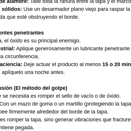
 de alambre:
 Talle toda la ranura entre la tapa y el marco
 sólidos:
 Use un desarmador plano viejo para raspar la t
ada que esté obstruyendo el borde.
gentes penetrantes
a, el óxido es su principal enemigo.
strial:
 Aplique generosamente un lubricante penetrante
la circunferencia.
paciencia:
 Deje actuar el producto al menos 
15 o 20 mi
 aplíquelo una noche antes.
usión (El método del golpe)
e se necesita es romper el sello de vacío o de óxido.
 Con un mazo de goma o un martillo (protegiendo la tapa
pee firmemente alrededor del borde de la tapa.
es romper la tapa, sino generar vibraciones que fracturen
ntiene pegada.