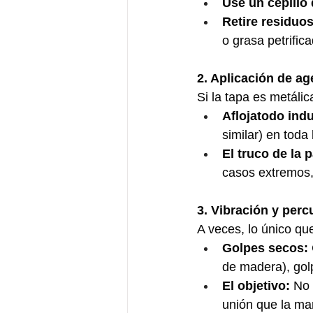
Use un cepillo
Retire residuos
o grasa petrific
2. Aplicación de a
Si la tapa es metálic
Aflojatodo indu
similar) en toda 
El truco de la 
casos extremos,
3. Vibración y perc
A veces, lo único qu
Golpes secos:
de madera), gol
El objetivo:
 No 
unión que la ma