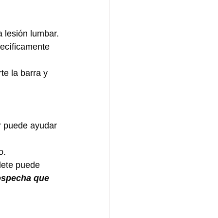
 lesión lumbar.
ecíficamente 
te la barra y 
or puede ayudar 
o.
lete puede 
ospecha que 