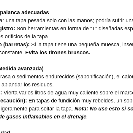
 palanca adecuadas
ar una tapa pesada solo con las manos; podría sufrir una
istro:
 Son herramientas en forma de "T" diseñadas esp
s orificios de la tapa.
 (barretas):
 Si la tapa tiene una pequeña muesca, inser
constante. 
Evita los tirones bruscos.
(Medida avanzada)
 grasa o sedimentos endurecidos (saponificación), el cal
 ablandar los residuos.
:
 Vierta varios litros de agua muy caliente sobre el marc
recaución):
 En tapas de fundición muy rebeldes, un sop
ligeramente para soltar la tapa. 
Nota: No use esto si s
de gases inflamables en el drenaje
.
idad