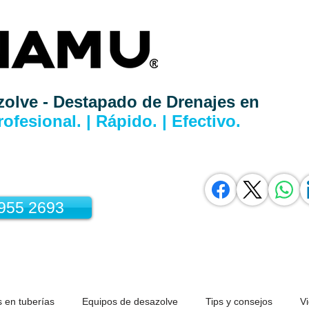
zolve - Destapado de Drenajes en
rofesional. | Rápido. | Efectivo.
3955 2693
 en tuberías
Equipos de desazolve
Tips y consejos
V