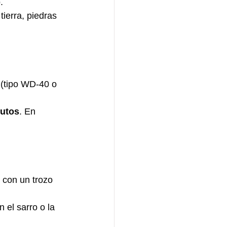
.
ierra, piedras 
 (tipo WD-40 o 
nutos
. En 
 con un trozo 
 el sarro o la 