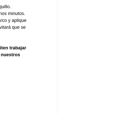
uillo.
unos minutos.
arco y aplique 
vitará que se 
en trabajar 
 nuestros 